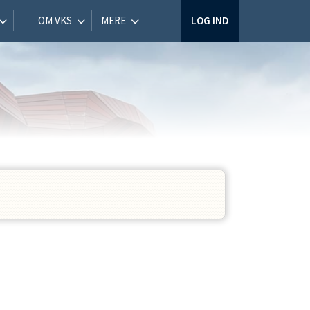
OM VKS
MERE
LOG IND