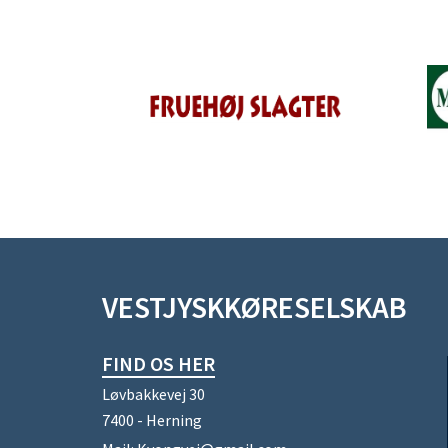
VESTJYSKKØRESELSKAB
FIND OS HER
Løvbakkevej 30
7400 - Herning